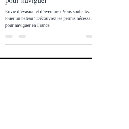
pour naviguer
Envie d’évasion et d’aventure? Vous souhaitez
louer un bateau? Découvrez les permis nécessaires
pour naviguer en France
CONTACTEZ
NOUS
Tel.
06 03 30 00 33
Tel.
06.61.80.13.00
ou par
Mail