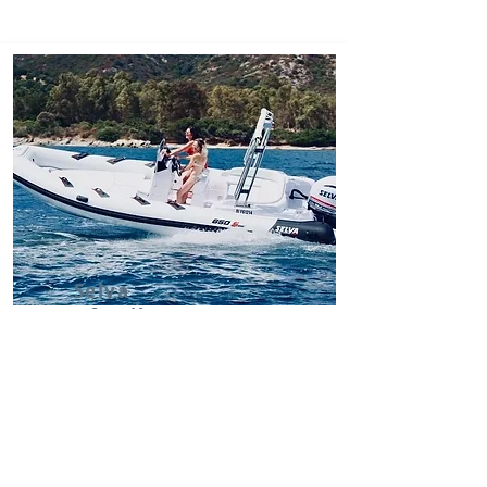
Selva
650 family
Disponible jusqu'à 12
personnes
Moteur Selva 150 cv XSR
Année
2019
Équipement complet