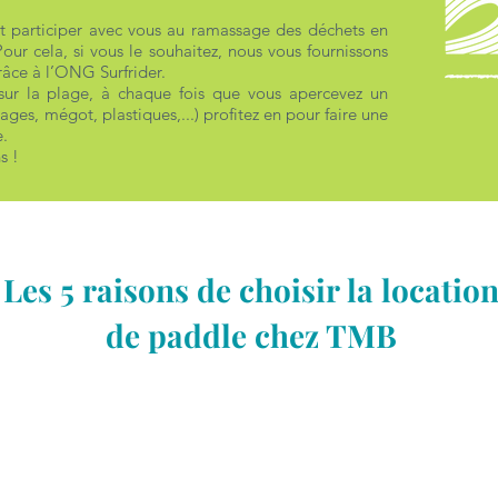
et participer avec vous au ramassage des déchets en
ur cela, si vous le souhaitez, nous vous fournissons
âce à l’ONG Surfrider.
ur la plage, à chaque fois que vous apercevez un
ges, mégot, plastiques,...) profitez en pour faire une
.
s !
Les 5 raisons de choisir la locatio
de paddle chez TMB