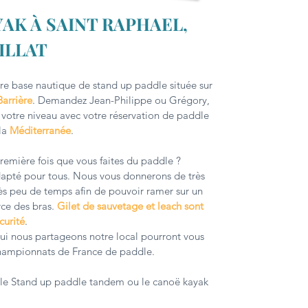
AK À SAINT RAPHAEL,
ILLAT
otre base nautique de stand up paddle située sur
Barrière
. Demandez Jean-Philippe ou Grégory,
à votre niveau avec votre réservation de paddle
la
Méditerranée
.
remière fois que vous faites du paddle ?
 adapté pour tous. Nous vous donnerons de très
ès peu de temps afin de pouvoir ramer sur un
rce des bras.
Gilet de sauvetage et leach sont
curité
.
ui nous partageons notre local pourront vous
championnats de France de paddle.
c le Stand up paddle tandem ou le canoë kayak