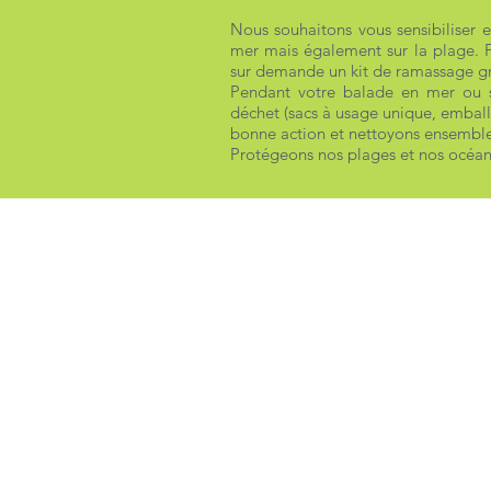
Nous souhaitons vous sensibiliser 
mer mais également sur la plage. Po
sur demande un kit de ramassage gr
Pendant votre balade en mer ou s
déchet (sacs à usage unique, emballa
bonne action et nettoyons ensemble
Protégeons nos plages et nos océan