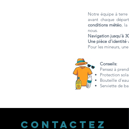
Notre équipe à terre 
avant chaque départ
conditions météo
, la
nous.
Navigation jusqu’à 30
Une pièce d’identité
v
Pour les mineurs, une 
Conseils:
Pensez à prend
Protection sola
Bouteille d‘eau
Serviette de ba
CONTACTEZ