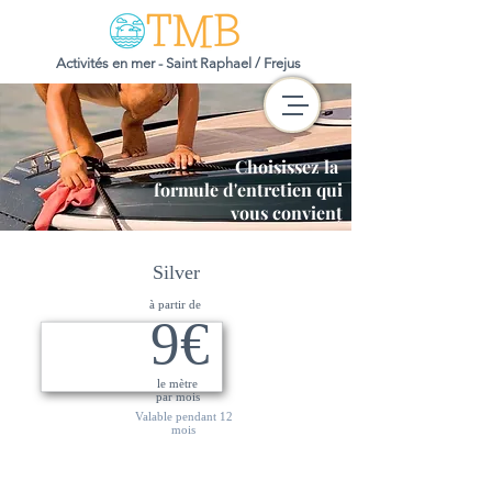
Activités en mer - Saint Raphael / Frejus
Choisissez la
formule d'entretien qui
vous convient
Silver
à partir de
9
€
le mètre
par mois
Valable pendant 12
mois